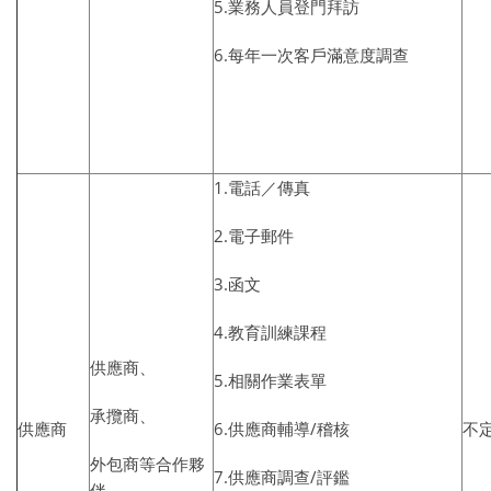
5.業務人員登門拜訪
6.每年一次客戶滿意度調查
1.電話／傳真
2.電子郵件
3.函文
4.教育訓練課程
供應商、
5.相關作業表單
承攬商、
供應商
6.供應商輔導/稽核
不
外包商等合作夥
7.供應商調查/評鑑
伴