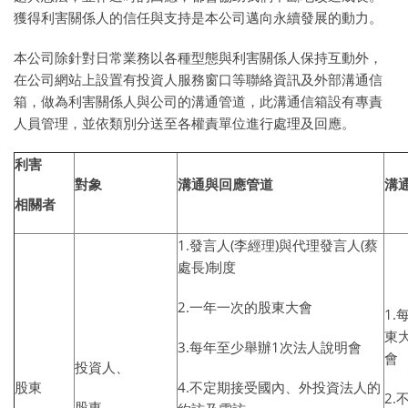
獲得利害關係人的信任與支持是本公司邁向永續發展的動力。
本公司除針對日常業務以各種型態與利害關係人保持互動外，
在公司網站上設置有投資人服務窗口等聯絡資訊及外部溝通信
箱，做為利害關係人與公司的溝通管道，此溝通信箱設有專責
人員管理，並依類別分送至各權責單位進行處理及回應。
利害
對象
溝通與回應管道
溝
相關者
1.發言人(李經理)與代理發言人(蔡
處長)制度
2.一年一次的股東大會
1
東
3.每年至少舉辦1次法人說明會
會
投資人、
股東
4.不定期接受國內、外投資法人的
2
股東