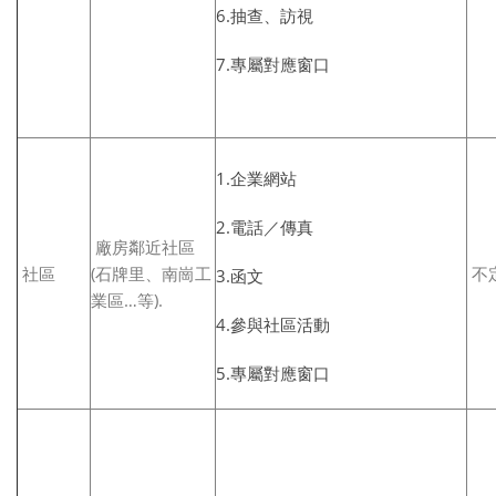
6.抽查、訪視
7.專屬對應窗口
1.企業網站
2.電話／傳真
廠房鄰近社區
社區
(石牌里、南崗工
不
3.函文
業區…等).
4.參與社區活動
5.專屬對應窗口