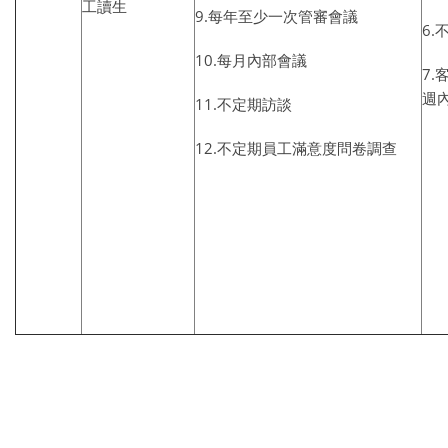
工讀生
9.每年至少一次管審會議
6
10.每月內部會議
7.
週
11.不定期訪談
12.不定期員工滿意度問卷調查