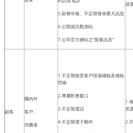
約訪及電訪
或
5.財務年報、不定期發佈重大訊息
6.公開資訊觀測站
7.公司官方網站之”股東訊息”
1.不定期接受客戶現場稽核及稽核
問卷
2.專屬對應窗口
國內外
1
3.不定期電話
意
顧客
客戶、
4.不定期電子郵件
2
消費者