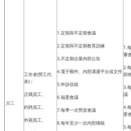
1.定期與不定期會議
2.定期與不定期教育訓練
1
審
3.不定期企業內部公告
2
4.電子郵件、內部溝通平台或文件
工作者(勞工代
部
表)：
5.申訴信箱
3
正職員工、
議
6.福委會議
員工
約聘員工、
4
7.每季一次勞資會議
委
外籍員工、
8.每年至少一次內部稽核
5.