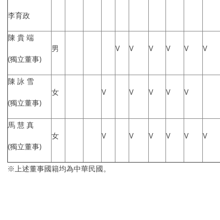
李育政
陳 貴 端
男
V
V
V
V
V
V
(獨立董事)
陳 詠 雪
女
V
V
V
V
V
(獨立董事)
馬 慧 真
女
V
V
V
V
V
V
(獨立董事)
※上述董事國籍均為中華民國。