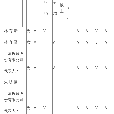
至
至
以
9
上
50
70
年
林 育 新
男
V
V
V
V
V
V
林 宜 賢
女
V
V
V
V
V
V
可富投資股
份有限公司
男
V
V
V
V
V
V
代表人：
朱 明 揚
可富投資股
份有限公司
男
V
V
V
V
V
V
代表人：