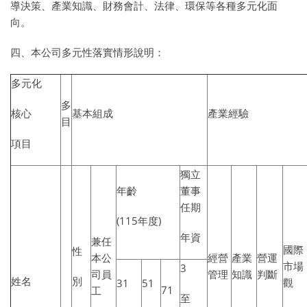
導決策、產業知識、財務會計、法律、環保等各種多元化面
向。
四、本公司多元性落實情形說明：
多元化
多
核心
基本組成
產業經驗
目
項目
獨立
年齡
董事
任期
(115年度)
年資
兼任
國際
性
本公
經營
產業
營運
市場
3
司員
管理
知識
判斷
姓名
別
觀
31
51
71
工
至